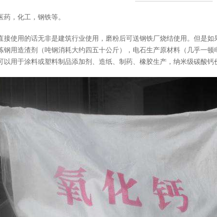
药，化工，钢铁等。
使用的话无非是建筑行业使用，磨粉后可送钢铁厂烧结使用。但是如果
炼钢用造渣剂（吨钢消耗大约四五十公斤），电石生产原材料（几乎一顿
可以用于涂料或塑料制品添加剂、造纸、制药、橡胶生产，纳米级碳酸钙