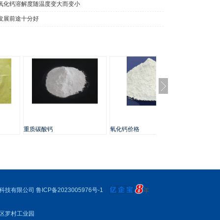
氧化钙溶解度随温度变大而变小
发展前途十分好
重质碳酸钙
氧化钙价格
消石灰
科技有限公司
鲁ICP备2023005976号-1
区罗村工业园