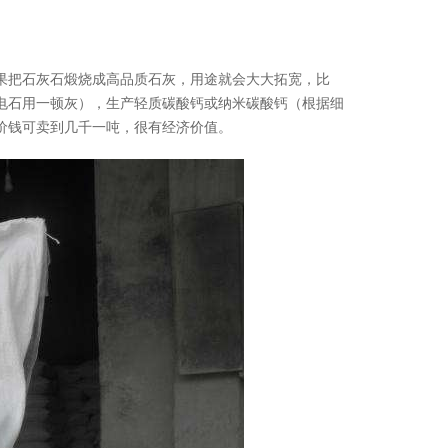
把石灰石煅烧成高品质石灰，用途就会大大拓宽，比
电石用一顿灰），生产轻质碳酸钙或纳米碳酸钙（根据细
价钱可卖到几千一吨，很有经济价值。