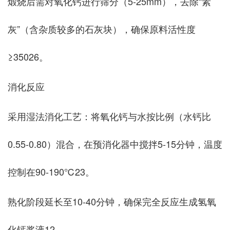
煅烧后需对氧化钙进行筛分（5-25mm），去除“素
灰”（含杂质较多的石灰块），确保原料活性度
≥350‌26。
‌消化反应‌
采用‌湿法消化工艺‌：将氧化钙与水按比例（水钙比
0.55-0.80）混合，在预消化器中搅拌5-15分钟，温度
控制在90-190℃‌23。
熟化阶段延长至10-40分钟，确保完全反应生成氢氧
化钙浆液‌12。