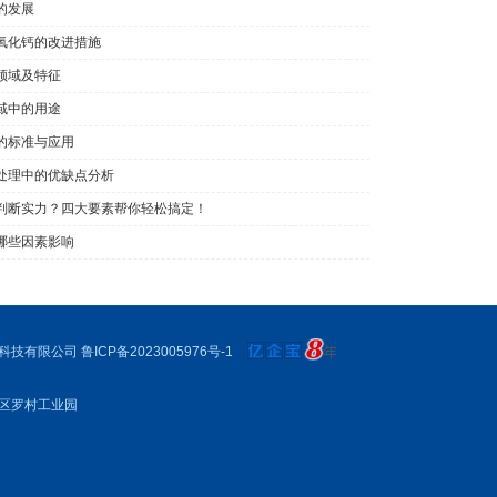
的发展
氧化钙的改进措施
领域及特征
域中的用途
的标准与应用
水处理中的优缺点分析
判断实力？四大要素帮你轻松搞定！
哪些因素影响
科技有限公司
鲁ICP备2023005976号-1
区罗村工业园