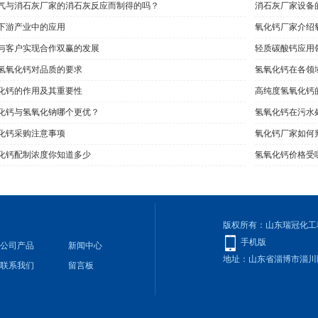
气与消石灰厂家的消石灰反应而制得的吗？
消石灰厂家设备
下游产业中的应用
氧化钙厂家介绍
与客户实现合作双赢的发展
轻质碳酸钙应用
氢氧化钙对品质的要求
氢氧化钙在各领
化钙的作用及其重要性
高纯度氢氧化钙
氧化钙与氢氧化钠哪个更优？
​氢氧化钙在污
化钙采购注意事项
氧化钙厂家如何
化钙配制浓度你知道多少
氢氧化钙价格受
版权所有：山东瑞冠化工
手机版
公司产品
新闻中心
地址：山东省淄博市淄川
联系我们
留言板