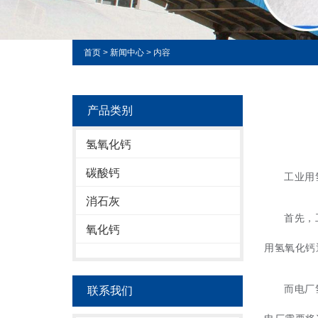
首页
>
新闻中心
> 内容
产品类别
氢氧化钙
碳酸钙
工业用
消石灰
首先，
氧化钙
用氢氧化钙
而电厂
联系我们